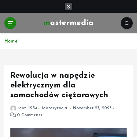
S
k
i
mastermedia
p
t
o
Home
c
o
n
t
e
Rewolucja w napędzie
n
elektrycznym dla
t
samochodów ciężarowych
root_1234
Motoryzacja
November 23, 2023
0 Comments