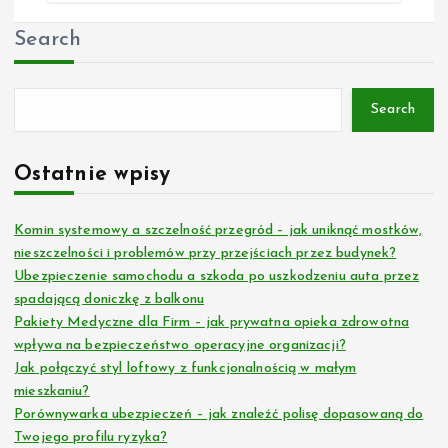
Search
Search
Ostatnie wpisy
Komin systemowy a szczelność przegród – jak uniknąć mostków,
nieszczelności i problemów przy przejściach przez budynek?
Ubezpieczenie samochodu a szkoda po uszkodzeniu auta przez
spadającą doniczkę z balkonu
Pakiety Medyczne dla Firm – jak prywatna opieka zdrowotna
wpływa na bezpieczeństwo operacyjne organizacji?
Jak połączyć styl loftowy z funkcjonalnością w małym
mieszkaniu?
Porównywarka ubezpieczeń – jak znaleźć polisę dopasowaną do
Twojego profilu ryzyka?