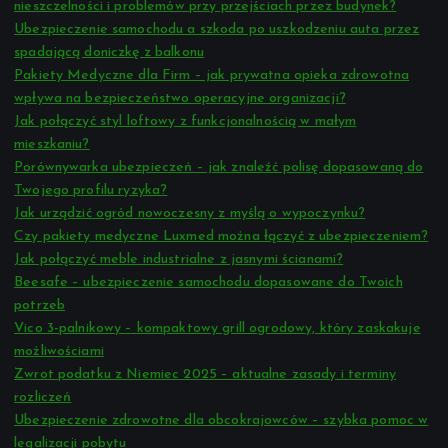
r
nieszczelności i problemów przy przejściach przez budynek?
:
Ubezpieczenie samochodu a szkoda po uszkodzeniu auta przez
spadającą doniczkę z balkonu
Pakiety Medyczne dla Firm – jak prywatna opieka zdrowotna
wpływa na bezpieczeństwo operacyjne organizacji?
Jak połączyć styl loftowy z funkcjonalnością w małym
mieszkaniu?
Porównywarka ubezpieczeń – jak znaleźć polisę dopasowaną do
Twojego profilu ryzyka?
Jak urządzić ogród nowoczesny z myślą o wypoczynku?
Czy pakiety medyczne Luxmed można łączyć z ubezpieczeniem?
Jak połączyć meble industrialne z jasnymi ścianami?
Beesafe – ubezpieczenie samochodu dopasowane do Twoich
potrzeb
Vico 3-palnikowy – kompaktowy grill ogrodowy, który zaskakuje
możliwościami
Zwrot podatku z Niemiec 2025 – aktualne zasady i terminy
rozliczeń
Ubezpieczenie zdrowotne dla obcokrajowców – szybka pomoc w
legalizacji pobytu