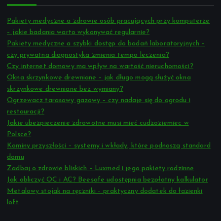
Pakiety medyczne a zdrowie osób pracujących przy komputerze
– jakie badania warto wykonywać regularnie?
Pakiety medyczne a szybki dostęp do badań laboratoryjnych –
czy prywatna diagnostyka zmienia tempo leczenia?
Czy internet domowy ma wpływ na wartość nieruchomości?
Okna skrzynkowe drewniane – jak długo mogą służyć okna
skrzynkowe drewniane bez wymiany?
Ogrzewacz tarasowy gazowy – czy nadaje się do ogrodu i
restauracji?
Jakie ubezpieczenie zdrowotne musi mieć cudzoziemiec w
Polsce?
Kominy przyszłości – systemy i wkłady, które podnoszą standard
domu
Zadbaj o zdrowie bliskich – Luxmed i jego pakiety rodzinne
Jak obliczyć OC i AC? Beesafe udostępnia bezpłatny kalkulator
Metalowy stojak na ręczniki – praktyczny dodatek do łazienki
loft