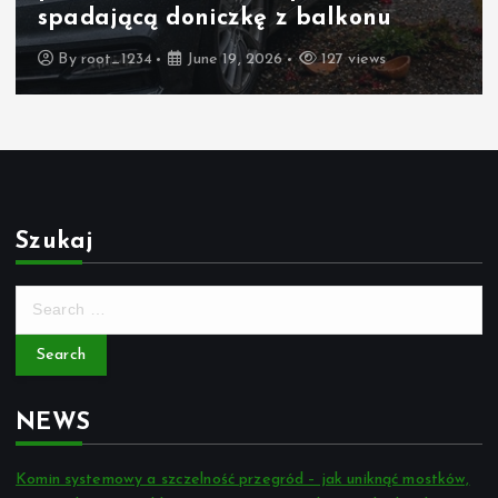
spadającą doniczkę z balkonu
By
root_1234
June 19, 2026
127 views
Szukaj
S
e
a
r
c
NEWS
h
f
o
Komin systemowy a szczelność przegród – jak uniknąć mostków,