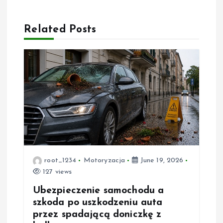
a
Related Posts
v
i
g
a
t
root_1234
Motoryzacja
June 19, 2026
i
127 views
o
Ubezpieczenie samochodu a
szkoda po uszkodzeniu auta
n
przez spadającą doniczkę z