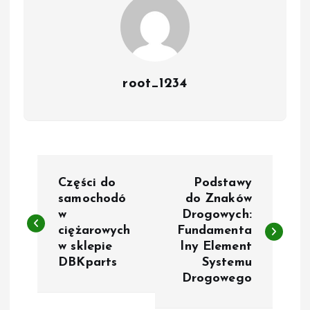
root_1234
P
Części do
Podstawy
o
samochodó
do Znaków
w
Drogowych:
ciężarowych
Fundamenta
s
w sklepie
lny Element
DBKparts
Systemu
t
Drogowego
n