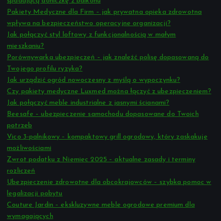
spadającą doniczkę z balkonu
Pakiety Medyczne dla Firm – jak prywatna opieka zdrowotna
wpływa na bezpieczeństwo operacyjne organizacji?
Jak połączyć styl loftowy z funkcjonalnością w małym
mieszkaniu?
Porównywarka ubezpieczeń – jak znaleźć polisę dopasowaną do
Twojego profilu ryzyka?
Jak urządzić ogród nowoczesny z myślą o wypoczynku?
Czy pakiety medyczne Luxmed można łączyć z ubezpieczeniem?
Jak połączyć meble industrialne z jasnymi ścianami?
Beesafe – ubezpieczenie samochodu dopasowane do Twoich
potrzeb
Vico 3-palnikowy – kompaktowy grill ogrodowy, który zaskakuje
możliwościami
Zwrot podatku z Niemiec 2025 – aktualne zasady i terminy
rozliczeń
Ubezpieczenie zdrowotne dla obcokrajowców – szybka pomoc w
legalizacji pobytu
Couture Jardin – ekskluzywne meble ogrodowe premium dla
wymagających