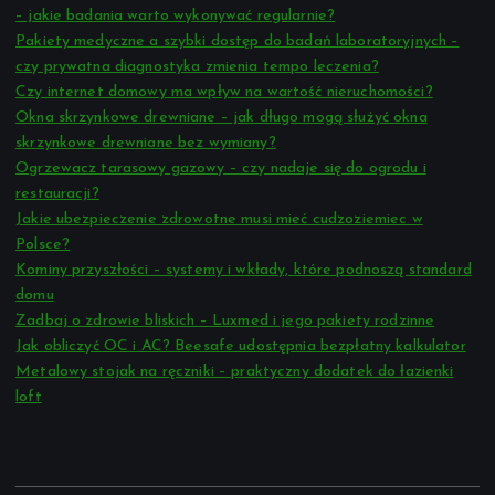
– jakie badania warto wykonywać regularnie?
Pakiety medyczne a szybki dostęp do badań laboratoryjnych –
czy prywatna diagnostyka zmienia tempo leczenia?
Czy internet domowy ma wpływ na wartość nieruchomości?
Okna skrzynkowe drewniane – jak długo mogą służyć okna
skrzynkowe drewniane bez wymiany?
Ogrzewacz tarasowy gazowy – czy nadaje się do ogrodu i
restauracji?
Jakie ubezpieczenie zdrowotne musi mieć cudzoziemiec w
Polsce?
Kominy przyszłości – systemy i wkłady, które podnoszą standard
domu
Zadbaj o zdrowie bliskich – Luxmed i jego pakiety rodzinne
Jak obliczyć OC i AC? Beesafe udostępnia bezpłatny kalkulator
Metalowy stojak na ręczniki – praktyczny dodatek do łazienki
loft