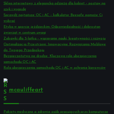
Sklep internetowy z elegancką odzieżą dla kobiet – postaw na
szyk i wygodę
Sprawdź najtańsze OC i AC – kalkulator Beesafe pomoże Ci
wybrać
Etyka w sporcie jeździeckim: Odpowiedzialność i dobrostan
zwierząt w centrum uwagi
Zabawki dla 5-latka – wspieranie nauki, kreatywności i rozwoju
Optimalizacja Przestrzeni: Innowacyjne Rozwiązania Meblowe
do Twojego Przedpokoju
Bezpieczeństwo na drodze: Kluczowa rola ubezpieczenia
samochodu OC i AC
Rola ubezpieczenia samochodu OC i AC w ochronie kierowców
mcauliffeart
Pakiety medyczne a zdrowie osób pracujących przy komputerze