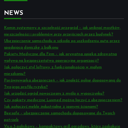
r
c
NEWS
h
f
o
Komin systemowy a szczelność przegród – jak uniknąć mostków,
r
nieszczelności i problemów przy przejściach przez budynek?
:
Ubezpieczenie samochodu a szkoda po uszkodzeniu auta przez
spadającą doniczkę z balkonu
Pakiety Medyczne dla Firm – jak prywatna opieka zdrowotna
wpływa na bezpieczeństwo operacyjne organizacji?
Jak połączyć styl loftowy z funkcjonalnością w małym
mieszkaniu?
Porównywarka ubezpieczeń – jak znaleźć polisę dopasowaną do
Twojego profilu ryzyka?
Jak urządzić ogród nowoczesny z myślą o wypoczynku?
Czy pakiety medyczne Luxmed można łączyć z ubezpieczeniem?
Jak połączyć meble industrialne z jasnymi ścianami?
Beesafe – ubezpieczenie samochodu dopasowane do Twoich
potrzeb
Vico 3-palnikowy – kompaktowy grill ogrodowy, który zaskakuje