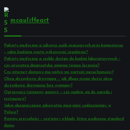
mcauliffeart
Pakiety medyczne a zdrowie osób pracujących przy komputerze
– jakie badania warto wykonywać regularnie?
Pakiety medyczne a szybki dostęp do badań laboratoryjnych –
czy prywatna diagnostyka zmienia tempo leczenia?
Czy internet domowy ma wpływ na wartość nieruchomości?
Okna skrzynkowe drewniane – jak długo mogą służyć okna
skrzynkowe drewniane bez wymiany?
Ogrzewacz tarasowy gazowy – czy nadaje się do ogrodu i
restauracji?
Jakie ubezpieczenie zdrowotne musi mieć cudzoziemiec w
Polsce?
Kominy przyszłości – systemy i wkłady, które podnoszą standard
domu