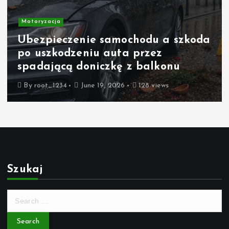
Motoryzacja
Ubezpieczenie samochodu a szkoda
po uszkodzeniu auta przez
spadającą doniczkę z balkonu
By
root_1234
June 19, 2026
128 views
Szukaj
S
e
a