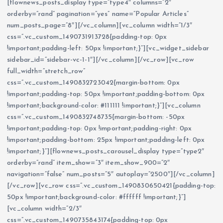
[flownews_posts_display type=”type4″ columns=”2″
orderby=”rand” pagination=”yes” name=”Popular Articles”
num_posts_page=”8″][/vc_column][vc_column width=”1/3″
css=”.vc_custom_1490731913728{padding-top: 0px
!important;padding-left: 50px !important;}”][vc_widget_sidebar
sidebar_id=”sidebar-vc-1-1″][/vc_column][/vc_row][vc_row
full_width=”stretch_row”
css=”.vc_custom_1490832723042{margin-bottom: 0px
!important;padding-top: 50px !important;padding-bottom: 0px
!important;background-color: #111111 !important;}”][vc_column
css=”.vc_custom_1490832748735{margin-bottom: -50px
!important;padding-top: 0px !important;padding-right: 0px
!important;padding-bottom: 25px !important;padding-left: 0px
!important;}”][flownews_posts_carousel_display type=”type2″
orderby=”rand” item_show=”3″ item_show_900=”2″
navigation=”false” num_posts=”5″ autoplay=”2500″][/vc_column]
[/vc_row][vc_row css=”.vc_custom_1490830650421{padding-top:
50px !important;background-color: #ffffff !important;}”]
[vc_column width=”2/3″
css=”.vc_custom_1490735843174{padding-top: 0px