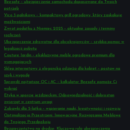
Beesafe – ubezpieczenie samochodu dopasowane do Twoich
potrzeb
Vico 3-palnikowy – kompaktowy grill ogrodowy, który zaskakuje
możliwościami
Zwrot podatku z Niemiec 2025 – aktualne zasady i terminy
rozliczeń
Ubezpieczenie zdrowotne dla obcokrajowców – szybka pomoc w
legalizacji pobytu
Couture Jardin – ekskluzywne meble ogrodowe premium dla
wymagających
Sklep internetowy z elegancką odzieżą dla kobiet – postaw na
szyk i wygodę
Sprawdź najtańsze OC i AC – kalkulator Beesafe pomoże Ci
wybrać
Etyka w sporcie jeździeckim: Odpowiedzialność i dobrostan
zwierząt w centrum uwagi
Zabawki dla 5-latka – wspieranie nauki, kreatywności i rozwoju
Optimalizacja Przestrzeni: Innowacyjne Rozwiązania Meblowe
do Twojego Przedpokoju
Bezpieczeństwo na drodze: Kluczowa rola ubezpieczenia