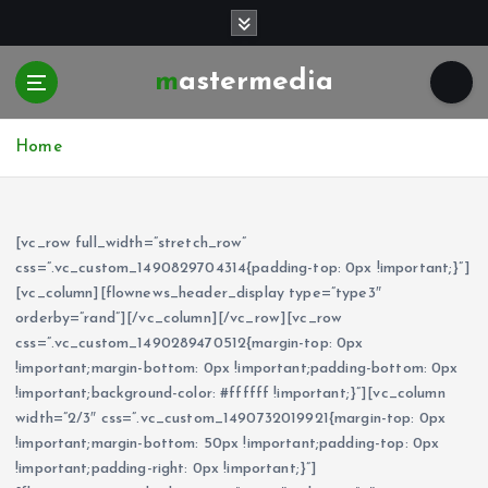
S
k
i
mastermedia
p
t
o
Home
c
o
n
t
[vc_row full_width=”stretch_row”
e
css=”.vc_custom_1490829704314{padding-top: 0px !important;}”]
n
[vc_column][flownews_header_display type=”type3″
t
orderby=”rand”][/vc_column][/vc_row][vc_row
css=”.vc_custom_1490289470512{margin-top: 0px
!important;margin-bottom: 0px !important;padding-bottom: 0px
!important;background-color: #ffffff !important;}”][vc_column
width=”2/3″ css=”.vc_custom_1490732019921{margin-top: 0px
!important;margin-bottom: 50px !important;padding-top: 0px
!important;padding-right: 0px !important;}”]