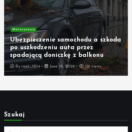
Motoryzacja
Ubezpieczenie samochodu a szkoda
po uszkodzeniu auta przez
spadającą doniczkę z balkonu
By
root_1234
June 19, 2026
131 views
Szukaj
S