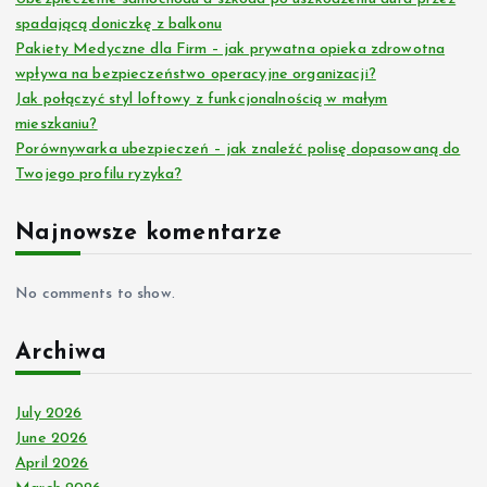
spadającą doniczkę z balkonu
Pakiety Medyczne dla Firm – jak prywatna opieka zdrowotna
wpływa na bezpieczeństwo operacyjne organizacji?
Jak połączyć styl loftowy z funkcjonalnością w małym
mieszkaniu?
Porównywarka ubezpieczeń – jak znaleźć polisę dopasowaną do
Twojego profilu ryzyka?
Najnowsze komentarze
No comments to show.
Archiwa
July 2026
June 2026
April 2026