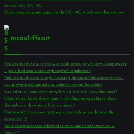
samochodu OC i AC
Rola ubezpieczenia samochodu OC i AC w ochronie kierowców
mcauliffeart
Pakiety medyczne a zdrowie osób pracujących przy komputerze
– jakie badania warto wykonywać regularnie?
Pakiety medyczne a szybki dostęp do badań laboratoryjnych –
czy prywatna diagnostyka zmienia tempo leczenia?
Czy internet domowy ma wpływ na wartość nieruchomości?
Okna skrzynkowe drewniane – jak długo mogą służyć okna
skrzynkowe drewniane bez wymiany?
Ogrzewacz tarasowy gazowy – czy nadaje się do ogrodu i
restauracji?
Jakie ubezpieczenie zdrowotne musi mieć cudzoziemiec w
Polsce?