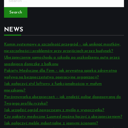
e
a
r
c
NEWS
h
f
o
Komin systemowy a szczelność przegród – jak uniknąć mostków,
r
nieszczelności i problemów przy przejściach przez budynek?
:
Ubezpieczenie samochodu a szkoda po uszkodzeniu auta przez
spadającą doniczkę z balkonu
Pakiety Medyczne dla Firm – jak prywatna opieka zdrowotna
wpływa na bezpieczeństwo operacyjne organizacji?
Jak połączyć styl loftowy z funkcjonalnością w małym
mieszkaniu?
Porównywarka ubezpieczeń – jak znaleźć polisę dopasowaną do
Twojego profilu ryzyka?
Jak urządzić ogród nowoczesny z myślą o wypoczynku?
Czy pakiety medyczne Luxmed można łączyć z ubezpieczeniem?
Jak połączyć meble industrialne z jasnymi ścianami?