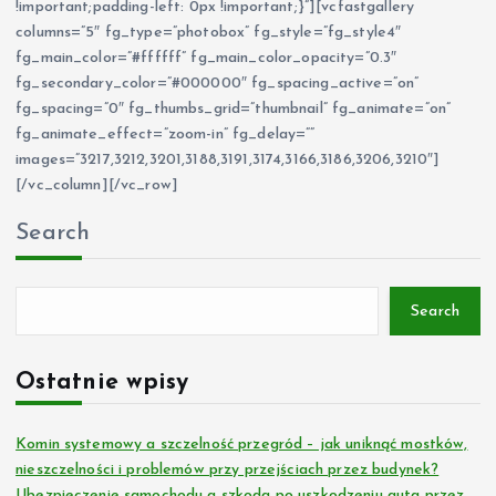
!important;padding-left: 0px !important;}”][vcfastgallery
columns=”5″ fg_type=”photobox” fg_style=”fg_style4″
fg_main_color=”#ffffff” fg_main_color_opacity=”0.3″
fg_secondary_color=”#000000″ fg_spacing_active=”on”
fg_spacing=”0″ fg_thumbs_grid=”thumbnail” fg_animate=”on”
fg_animate_effect=”zoom-in” fg_delay=””
images=”3217,3212,3201,3188,3191,3174,3166,3186,3206,3210″]
[/vc_column][/vc_row]
Search
Search
Ostatnie wpisy
Komin systemowy a szczelność przegród – jak uniknąć mostków,
nieszczelności i problemów przy przejściach przez budynek?
Ubezpieczenie samochodu a szkoda po uszkodzeniu auta przez